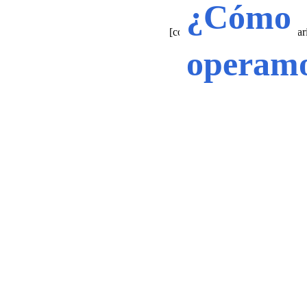
¿Cómo
[contact-form-7 title="Formula
operam