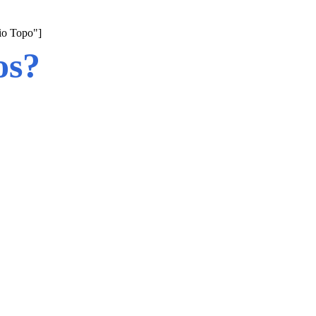
rio Topo"]
os?