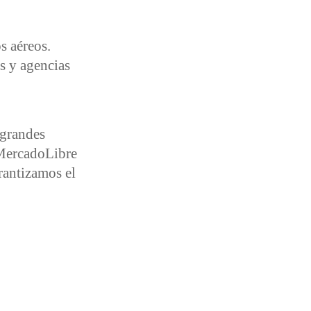
s aéreos.
s y agencias
 grandes
 MercadoLibre
arantizamos el