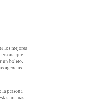
r los mejores
 persona que
r un boleto.
las agencias
e la persona
 estas mismas